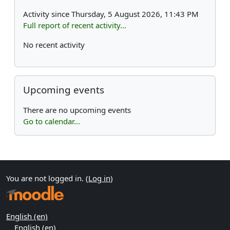
Activity since Thursday, 5 August 2026, 11:43 PM
Full report of recent activity...
No recent activity
Skip Upcoming events
Upcoming events
There are no upcoming events
Go to calendar...
Supplementary blocks
You are not logged in. (
Log in
)
English ‎(en)‎
English ‎(en)‎