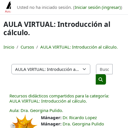
Saltar al contenido principal
Usted no ha iniciado sesión. (
Iniciar sesión (ingresar)
)
AULA VIRTUAL: Introducción al
cálculo.
Inicio
Cursos
AULA VIRTUAL: Introducción al cálculo.
Buscar 
Categorías
Buscar cursos
Recursos didácticos compartidos para la categoría:
AULA VIRTUAL: Introducción al cálculo.
Aula: Dra. Georgina Pulido.
Mánager:
Dr. Ricardo Lopez
Mánager:
Dra. Georgina Pulido