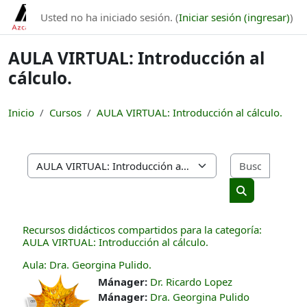
Saltar al contenido principal
Usted no ha iniciado sesión. (
Iniciar sesión (ingresar)
)
AULA VIRTUAL: Introducción al
cálculo.
Inicio
Cursos
AULA VIRTUAL: Introducción al cálculo.
Buscar 
Categorías
Buscar cursos
Recursos didácticos compartidos para la categoría:
AULA VIRTUAL: Introducción al cálculo.
Aula: Dra. Georgina Pulido.
Mánager:
Dr. Ricardo Lopez
Mánager:
Dra. Georgina Pulido