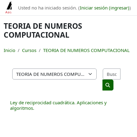
Saltar al contenido principal
Usted no ha iniciado sesión. (
Iniciar sesión (ingresar)
)
TEORIA DE NUMEROS
COMPUTACIONAL
Inicio
Cursos
TEORIA DE NUMEROS COMPUTACIONAL
Buscar 
Categorías
Buscar cursos
Ley de reciprocidad cuadrática. Aplicaciones y
algoritmos.
Bloques
Bloques suplementarios