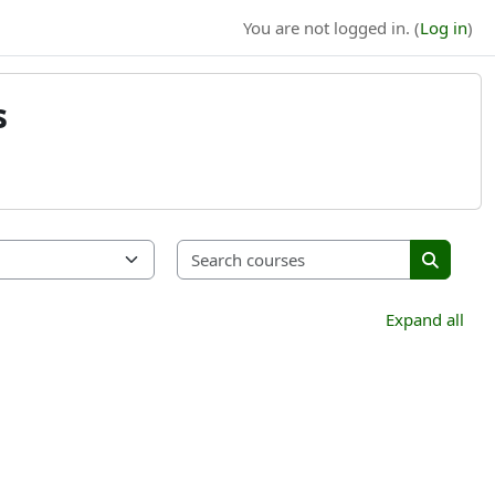
You are not logged in. (
Log in
)
s
Search cou
Search c
Expand all